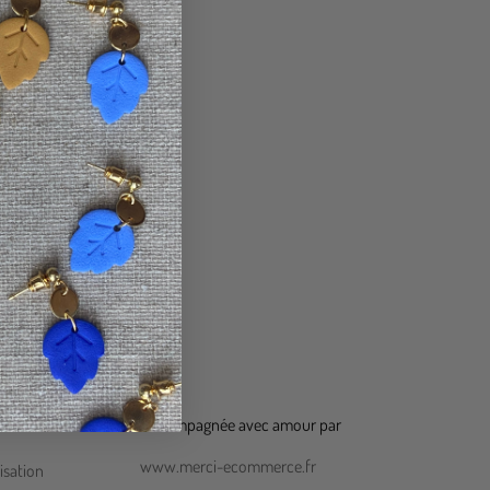
otre recherche.
Accompagnée avec amour par
www.merci-ecommerce.fr
isation