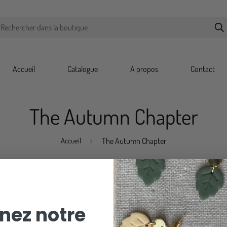
Rechercher dans la boutique
Accueil
Catalogue
A propos
Contact
The Autumn Chapter
Accueil
The Autumn Chapter
nez notre