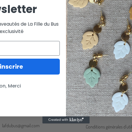
sletter
veautés de La Fille du Bus
exclusivité
Aucun produit ne correspond à v
inscrire
on, Merci
La Fille du bus
Information
lafdubus@gmail.com
Conditions générales d'util