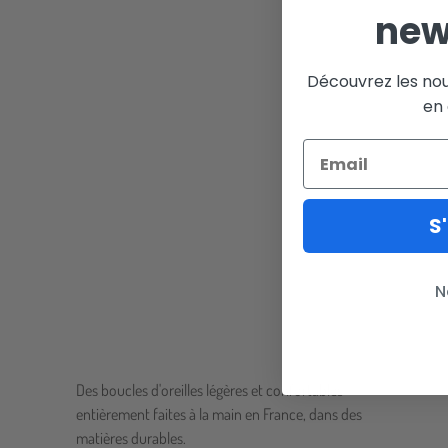
new
Découvrez les nou
en 
S'
N
Des boucles d'oreilles légères et confortables
entièrement faites à la main en France, dans des
matières durables.